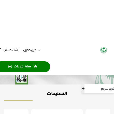
×
يمكنك التبرع باستخدام (أبل باي) باستخدام متصفح سفاري
تسجيل دخول
|
إنشاء حساب
سلة التبرعات
)
0
(
سريع
التصنيفات