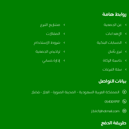
ابط هامة
ن الجمعية
مشاريع التبرع
لإهداءات
المقالات
لحسابات البنكية
شروط الاستخدام
برع بأمان
تراخيص الجمعية
اسبة الزكاة
إدارة حسابي
لة التبرعات
نات التواصل
المملكة العربية السعودية - المدينة المنورة - العلا - فضلا
0541309797
j.b.k.f@hotmail.com
يقة الدفع