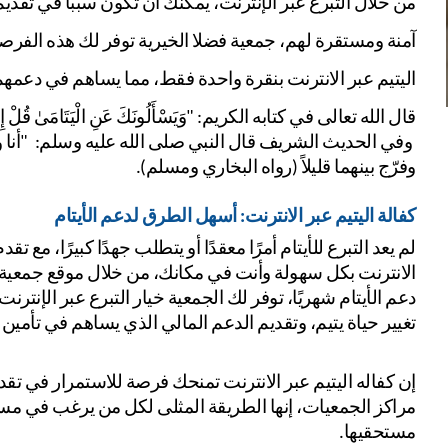
من خلال التبرع عبر الإنترنت، يمكنك أن تكون سببًا في تقدي
آمنة ومستقرة لهم، جمعية فضلا الخيرية توفر لك هذه الفرصة
اليتيم عبر الانترنت بنقرة واحدة فقط، مما يساهم في دعمهم
قال الله تعالى في كتابه الكريم: "وَيَسْأَلُونَكَ عَنِ الْيَتَامَىٰ قُلْ إِصْل
وفرّج بينهما قليلاً (رواه البخاري ومسلم).
كفالة اليتيم عبر الانترنت: أسهل الطرق لدعم الأيتام
تغيير حياة يتيم، وتقديم الدعم المالي الذي يساهم في تأمين 
مستحقيها.