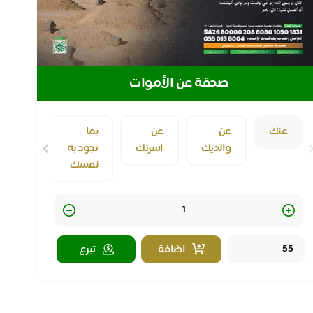
صدقة عن الأموات
عنك
عن
عن
بما
والديك
اسرتك
تجود به
نفسك
Quantity
اضافة
تبرع