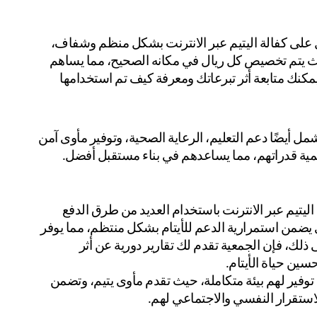
تقدم جمعية فضلا الخيرية برامج متكاملة لدعم الأيتام، وتعمل على كفالة اليتيم عبر الانترنت بشكل منظم وشفاف، 
الجمعية تضمن لك أن تبرعك سيصل مباشرة إلى الأيتام، حيث يتم تخصيص كل ريال في مكانه الصحيح، مما يساهم 
في توفير حياة كريمة لهم، عبر المنصة الإلكترونية للجمعية، يمكنك متابعة أثر تبرعاتك ومعرفة كيف تم استخدامها 
من خلال جمعية فضلا، لا يتم فقط تقديم الدعم المالي، بل يشمل أيضًا دعم التعليم، الرعاية الصحية، وتوفير مأوى آمن 
مية قدراتهم، مما يساعدهم في بناء مستقبل أفضل.
من خلال جمعية فضلا الخيرية، يمكنك بسهولة القيام بـ كفاله اليتيم عبر الانترنت باستخدام العديد من طرق الدفع 
الآمنة والمتنوعة، الجمعية تقدم لك خيار التبرع الشهري الذي يضمن استمرارية الدعم للأيتام بشكل منتظم، مما يوفر 
لهم موارد مالية ثابتة لتغطية احتياجاتهم اليومية، بالإضافة إلى ذلك، فإن الجمعية تقدم لك تقارير دورية عن أثر 
ين حياة الأيتام.
تسعى جمعية فضلا الخيرية إلى تحسين حياة الأيتام من خلال توفير لهم بيئة متكاملة، حيث تقدم مأوى يتيم، وتضمن 
استقرار النفسي والاجتماعي لهم.