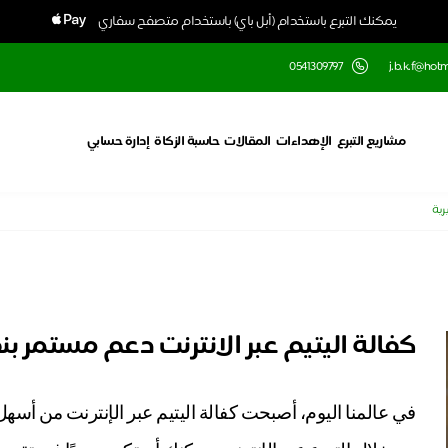
يمكنك التبرع باستخدام (أبل باي) باستخدام متصفح سفاري
0541309797
j.b.k.f@hot
مشاريع التبرع
الإهداءات
المقالات
حاسبة الزكاة
إدارة حسابي
رية
كفالة اليتيم عبر الانترنت دعم مستمر ب
في عالمنا اليوم، أصبحت كفالة اليتيم عبر الإنترنت من أسهل