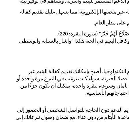
م الدعم المستمر لليتيم وأسرته، وتساهم في توفير بيئة
 عبر منصتها الإلكترونية، مما يسهل عليك تقديم كفالة
 على مدار العام.
َاحٌ لَهُمْ خَيْرٌ" (سورة البقرة: 220).
 وفي الحديث الشريف قال النبي صلى الله عليه وسلم:  "أنا وكافل اليتيم في الجنة هكذا" وأشار بالسبابة والوسطى 
لم يعد التبرع للأيتام أمرًا معقدًا أو يتطلب جهدًا كبيرًا، مع تقدم التكنولوجيا، أصبح بإمكانك تقديم كفالة اليتيم عبر 
الانترنت بكل سهولة وأنت في مكانك، من خلال موقع جمعية فضلا الخيرية، سواء كنت ترغب في التبرع مرة واحدة أو 
دعم الأيتام شهريًا، توفر لك الجمعية خيار التبرع عبر الإنترنت بأمان وسرعة، بنقرة واحدة، يمكنك أن تكون جزءًا من 
احتياجاتهم الأساسية.
إن كفاله اليتيم عبر الانترنت تمنحك فرصة للاستمرار في تقديم الدعم دون الحاجة للتواصل الشخصي أو الحضور إلى 
مراكز الجمعيات، إنها الطريقة المثلى لكل من يرغب في مساعدة الأيتام من دون عناء، مع ضمان وصول تبرعاتك إلى 