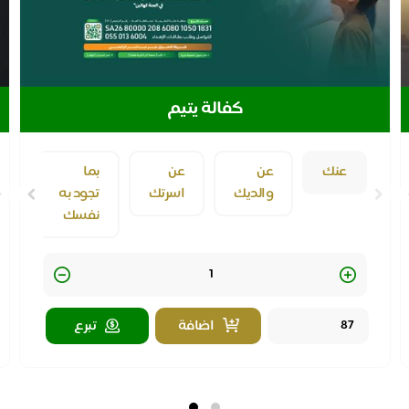
كفالة يتيم
عنك
عن
عن
بما
والديك
اسرتك
تجود به
نفسك
Quantity
اضافة
تبرع