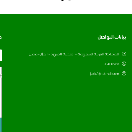
بيانات التواصل
ط
المملكة العربية السعودية - المدينة المنورة - العلا - فضلا
0541309797
j.b.k.f@hotmail.com