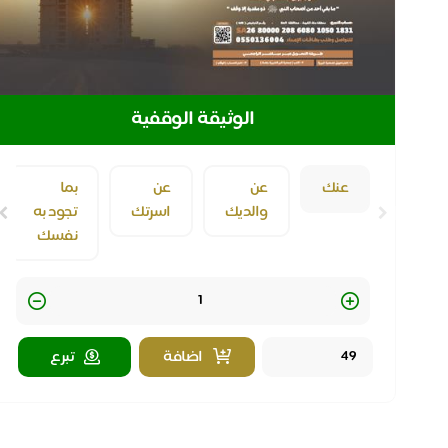
الوثيقة الوقفية
عنك
عن
عن
بما
والديك
اسرتك
تجود به
نفسك
Quantity
اضافة
تبرع