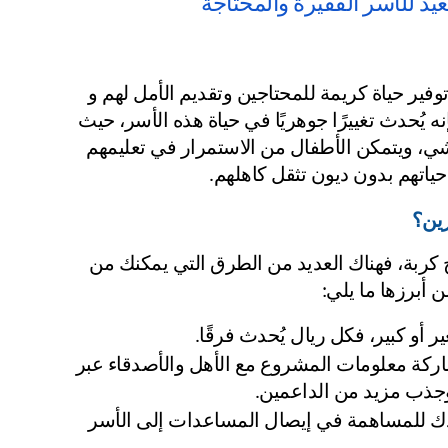
عيد للأسر الفقيرة والمحتاجة
لا تقتصر التبرعات على تقديم المال فقط، بل تمتد إلى توفير حياة كريمة للمحتاجين وتقديم الأمل لهم و 
 أحد المحتاجين، فإنه يُحدث تغييرًا جوهريًا في حياة هذه الأسر، حيث 
تتمكن العائلات من استعادة استقرارها النفسي والمعيشي، ويتمكن الأطفال من الاستمرار في تعليمهم 
ياتهم بدون ديون تثقل كاهلهم.
رين؟
إذا كنت تتساءل عن كيفية المساهمة في مشروع تفريج كربة، فهناك العديد من الطرق التي يمكنك من 
 أبرزها ما يلي:
ر أو كبير، فكل ريال يُحدث فرقًا.
 من خلال مشاركة معلومات المشروع مع الأهل والأصدقاء عبر 
وجذب مزيد من الداعمين.
 تقديم وقتك ومجهودك للمساهمة في إيصال المساعدات إلى الأسر 