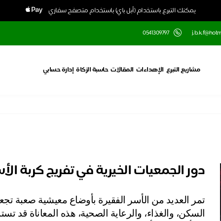
يمكنك التبرع باستخدام (أبل باي) باستخدام متصفح سفاري
0541309797
j.b.k.f@hot
مشاريع التبرع
الإهداءات
المقالات
حاسبة الزكاة
إدارة حسابي
دور الجمعيات الخيرية في تفريج كربة الأس