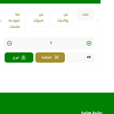
عنك
عن
عن
بما
والديك
اسرتك
تجود به
نفسك
Quantity
اضافة
تبرع
روابط هامة