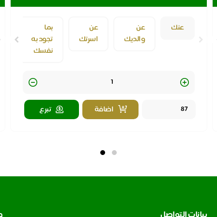
عنك
عن
عن
بما
والديك
اسرتك
تجود به
نفسك
Quantity
اضافة
تبرع
بيانات التواصل
ط