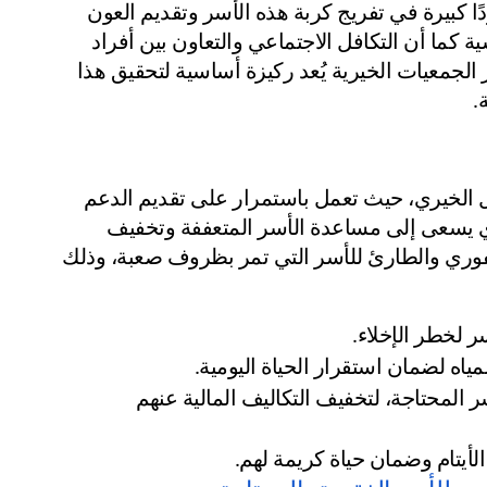
واليأس، وهنا يأتي دور الجمعيات الخيرية التي تبذل جهودًا كبيرة في تفريج كربة هذه الأسر وتقديم العون 
لهم، سواء عبر الدعم المالي أو توفير الاحتياجات الأساسية كما أن التكافل الاجتماعي والتعاون بين أفراد 
المجتمع هو أساس التخفيف من معاناة المحتاجين، ودور الجمعيات الخيرية يُعد ركيزة أساسية لتحقيق هذا 
.
تعتبر جمعية فضلا من الجمعيات البارزة في مجال العمل الخيري، حيث تعمل باستمرار على تقديم الدعم 
اللازم للأسر الفقيرة من خلال مشروع تفريج كربة، الذي يسعى إلى مساعدة الأسر المتعففة وتخفيف 
الأعباء المالية عنها، يهدف المشروع إلى توفير الدعم الفوري والطارئ للأسر التي تمر بظروف صعبة، وذلك 
 لخطر الإخلاء.
ياه لضمان استقرار الحياة اليومية.
المساهمة في دعم المقبلين على الزواج من الأسر المحتاجة، لتخفيف التكاليف المالية عنهم 
الأيتام وضمان حياة كريمة لهم.