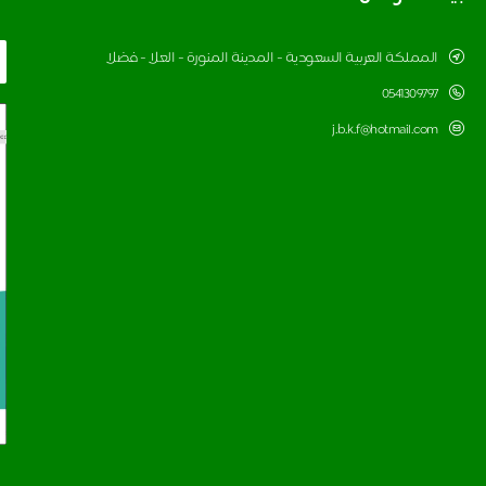
المملكة العربية السعودية - المدينة المنورة - العلا - فضلا
0541309797
j.b.k.f@hotmail.com