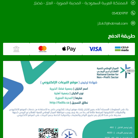
المملكة العربية السعودية - المدينة المنورة - العلا - فضلا
0541309797
j.b.k.f@hotmail.com
قة الدفع