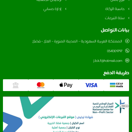
حاسبة الزكاة
إدارة حسابي
سلة التبرعات
بيانات التواصل
المملكة العربية السعودية - المدينة المنورة - العلا - فضلا
0541309797
j.b.k.f@hotmail.com
طريقة الدفع