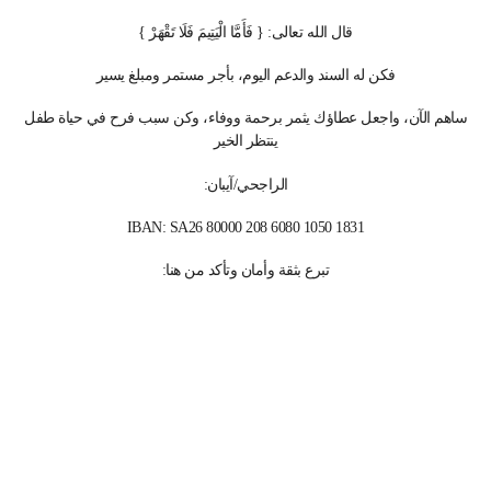
قال الله تعالى: { فَأَمَّا الْيَتِيمَ فَلَا تَقْهَرْ }
فكن له السند والدعم اليوم، بأجر مستمر ومبلغ يسير
ساهم الآن، واجعل عطاؤك يثمر برحمة ووفاء، وكن سبب فرح في حياة طفل
ينتظر الخير
الراجحي/آيبان:
IBAN: SA26 80000 208 6080 1050 1831
تبرع بثقة وأمان وتأكد من هنا: