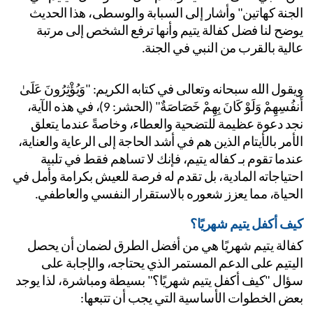
الجنة كهاتين" وأشار إلى السبابة والوسطى، هذا الحديث 
يوضح لنا فضل كفالة يتيم وأنها ترفع الشخص إلى مرتبة 
لية بالقرب من النبي في الجنة.
ويقول الله سبحانه وتعالى في كتابه الكريم: "وَيُؤْثِرُونَ عَلَىٰ 
أَنفُسِهِمْ وَلَوْ كَانَ بِهِمْ خَصَاصَةٌ" (الحشر: 9)، في هذه الآية، 
نجد دعوة عظيمة للتضحية والعطاء، وخاصةً عندما يتعلق 
الأمر بالأيتام الذين هم في أشد الحاجة إلى الرعاية والعناية، 
عندما تقوم بـ كفاله يتيم، فإنك لا تساهم فقط في تلبية 
احتياجاته المادية، بل تقدم له فرصة للعيش بكرامة وأمل في 
حياة، مما يعزز شعوره بالاستقرار النفسي والعاطفي.
ف أكفل يتيم شهريًا؟
كفالة يتيم شهريًا هي من أفضل الطرق لضمان أن يحصل 
اليتيم على الدعم المستمر الذي يحتاجه، والإجابة على 
سؤال "كيف أكفل يتيم شهريًا؟" بسيطة ومباشرة، لذا يوجد 
ض الخطوات الأساسية التي يجب أن تتبعها: