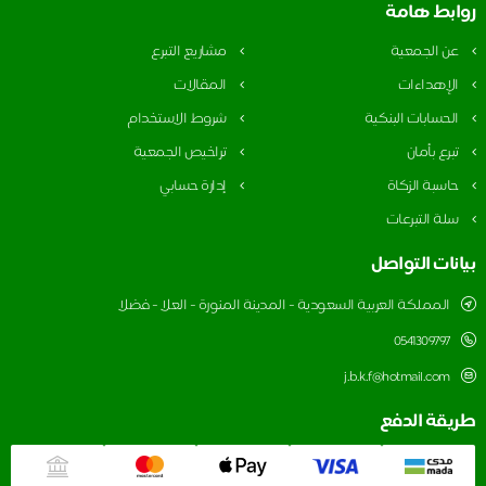
بط هامة
ن الجمعية
مشاريع التبرع
لإهداءات
المقالات
لحسابات البنكية
شروط الاستخدام
برع بأمان
تراخيص الجمعية
اسبة الزكاة
إدارة حسابي
لة التبرعات
نات التواصل
المملكة العربية السعودية - المدينة المنورة - العلا - فضلا
0541309797
j.b.k.f@hotmail.com
قة الدفع