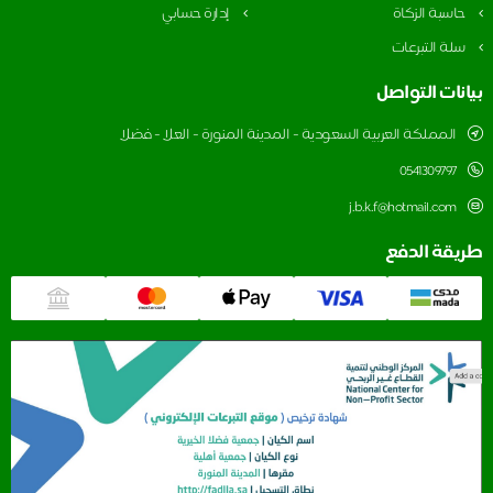
اسبة الزكاة
إدارة حسابي
لة التبرعات
نات التواصل
المملكة العربية السعودية - المدينة المنورة - العلا - فضلا
0541309797
j.b.k.f@hotmail.com
قة الدفع