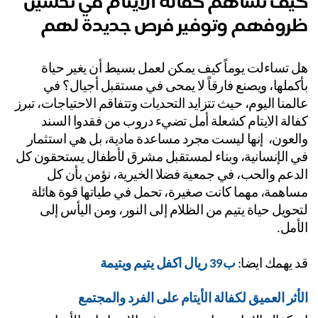
يف تساهم كفالة الأيتام في تحسين
روفهم وتوفير فرص جديدة لهم
هل تساءلت يوماً كيف يمكن لعمل بسيط أن يغير حياة 
بأكملها، ويصنع فارقاً لا يمحى في مستقبل أجيال؟ في 
عالمنا اليوم، حيث تتزايد التحديات وتتفاقم الاحتياجات، تبرز 
كفالة الايتام كشعلة أمل تضيء دروب من فقدوا السند 
والعون،  إنها ليست مجرد مساعدة مادية، بل هي استثمار 
في الإنسانية، وبناء لمستقبل مشرق لأطفال يستحقون كل 
الدعم والحب، في جمعية فضلا الخيرية، نؤمن بأن كل 
مساهمة، مهما كانت صغيرة، تحمل في طياتها قوة هائلة 
لتحويل حياة يتيم من الظلام إلى النور، ومن اليأس إلى 
أمل.
 يهمك ايضا:
ب39 ريال اكفل يتيم ويتيمة
أثر العميق لكفالة الأيتام على الفرد والمجتمع