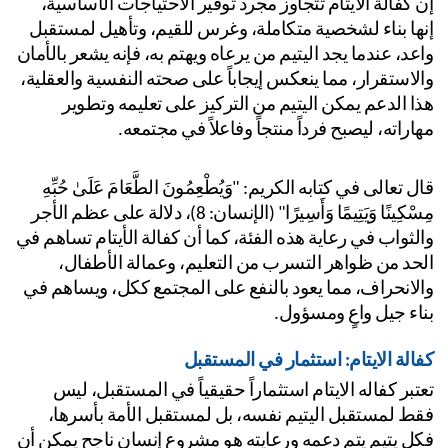
إن كفالة الايتام تتجاوز مجرد توفير الاحتياجات الأساسية، 
إنها بناء لشخصية متكاملة، وغرس للقيم، وتأهيل لمستقبل 
واعد، عندما يجد اليتيم من يرعاه ويهتم به، فإنه يشعر بالأمان 
والاستقرار، مما ينعكس إيجاباً على صحته النفسية والعقلية، 
هذا الدعم يمكن اليتيم من التركيز على تعليمه وتطوير 
اراته، ليصبح فرداً منتجاً وفاعلاً في مجتمعه. 
قال تعالى في كتابه الكريم: "وَيُطْعِمُونَ الطَّعَامَ عَلَىٰ حُبِّهِ 
مِسْكِينًا وَيَتِيمًا وَأَسِيرًا" (الإنسان: 8)، دلالة على عظم الأجر 
والثواب في رعاية هذه الفئة، كما أن كفالة الأيتام تساهم في 
الحد من ظواهر التسرب من التعليم، وعمالة الأطفال، 
والانحراف، مما يعود بالنفع على المجتمع ككل، ويساهم في 
اء جيل واعٍ ومسؤول.
الة الايتام: استثمار في المستقبل
تعتبر كفاله الايتام استثماراً حقيقياً في المستقبل، ليس 
فقط لمستقبل اليتيم نفسه، بل لمستقبل الأمة بأسرها، 
فكل يتيم يتم دعمه ورعايته هو مشروع إنسان ناجح يمكن أن 