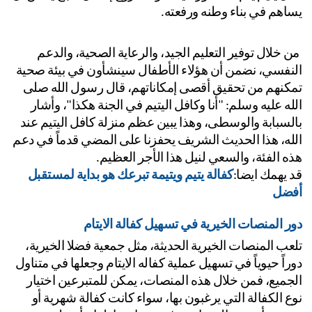
اهم في بناء وطنه ورفعته.
 من خلال توفير التعليم الجيد، والرعاية الصحية، والدعم 
النفسي، نضمن أن هؤلاء الأطفال سينشأون في بيئة صحية 
تمكنهم من تحقيق أقصى إمكاناتهم، قال رسول الله صلى 
الله عليه وسلم: "أنا وكافل اليتيم في الجنة هكذا"، وأشار 
بالسبابة والوسطى، وهذا يبين عظم منزلة كافل اليتيم عند 
الله، هذا الحديث الشريف يحفزنا على المضي قدماً في دعم 
ه الفئة، والسعي لنيل هذا الأجر العظيم.
 يهمك ايضا:
كفالة يتيم ويتيمة تبرعك هو بداية لمستقبل 
ضل
ر المنصات الخيرية في تسهيل كفالة الايتام
تلعب المنصات الخيرية الحديثة، مثل جمعية فضلا الخيرية، 
دوراً حيوياً في تسهيل عملية كفاله الايتام وجعلها في متناول 
الجميع، فمن خلال هذه المنصات، يمكن للمتبرعين اختيار 
نوع الكفالة التي يرغبون بها، سواء كانت كفالة شهرية أو 