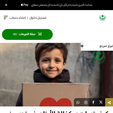
×
يمكنك التبرع باستخدام (أبل باي) باستخدام متصفح سفاري
تسجيل دخول
|
إنشاء حساب
سلة التبرعات
)
0
(
سريع