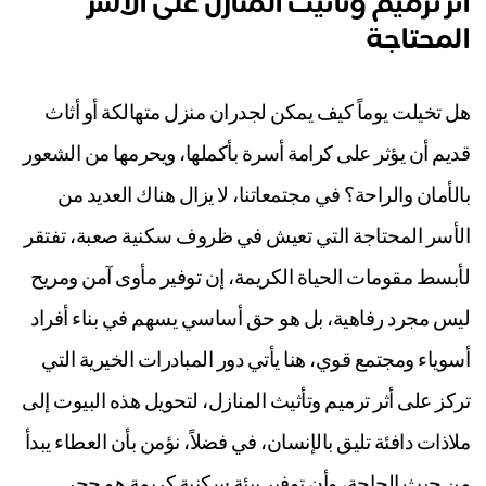
ر ترميم وتأثيث المنازل على الأسر
لمحتاجة
 تخيلت يوماً كيف يمكن لجدران منزل متهالكة أو أثاث
يم أن يؤثر على كرامة أسرة بأكملها، ويحرمها من الشعور
لأمان والراحة؟ في مجتمعاتنا، لا يزال هناك العديد من
أسر المحتاجة التي تعيش في ظروف سكنية صعبة، تفتقر
بسط مقومات الحياة الكريمة، إن توفير مأوى آمن ومريح
س مجرد رفاهية، بل هو حق أساسي يسهم في بناء أفراد
وياء ومجتمع قوي، هنا يأتي دور المبادرات الخيرية التي
كز على أثر ترميم وتأثيث المنازل، لتحويل هذه البيوت إلى
اذات دافئة تليق بالإنسان، في فضلاً، نؤمن بأن العطاء يبدأ
 حيث الحاجة، وأن توفير بيئة سكنية كريمة هو حجر