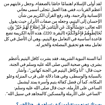
لقد أولى الإسلام اهتمامًا خاصًا بالضعفاء، وجعل رعايتهم من 
أعظم القربات، ففي هذا العمل تتجلى أسمى معاني 
الإنسانية والرحمة، وقد رفع القرآن الكريم من شأن 
الإحسان إلى اليتيم، وجعله من صفات الأبرار، حيث يقول 
الله تعالى: ﴿وَيَسْأَلُونَكَ عَنِ الْيَتَامَىٰ قُلْ إِصْلَاحٌ لَّهُمْ خَيْرٌ ۖ وَإِن 
تُخَالِطُوهُمْ فَإِخْوَانُكُمْ﴾ (البقرة: 220)، هذه الآية الكريمة تضع 
قاعدة أساسية في التعامل مع اليتيم، وهي أن الأصل في كل 
امل معه هو تحقيق المصلحة والخير له.
أما السنة النبوية الشريفة، فقد بشرت كافل اليتيم بأعظم 
بشرى، وهي صحبة النبي صلى الله عليه وسلم في الجنة، 
حيث قال: "أنا وكافل اليتيم في الجنة كهاتين"، وأشار 
بالسبابة والوسطى، وفي هذا دلالة على قرب المنزلة وعلو 
المكانة، كما أن فضل كفالة يتيم وأسرة يمتد ليشمل 
الساعي على الأرملة، حيث قال صلى الله عليه وسلم: 
لساعي على الأرملة والمسكين كالمجاهد في سبيل الله".
متك تصنع مستقبلهم: كيف تساهم في هذا الخير؟