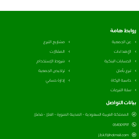
بط هامة
ن الجمعية
مشاريع التبرع
لإهداءات
المقالات
لحسابات البنكية
شروط الاستخدام
برع بأمان
تراخيص الجمعية
اسبة الزكاة
إدارة حسابي
لة التبرعات
نات التواصل
المملكة العربية السعودية - المدينة المنورة - العلا - فضلا
0541309797
j.b.k.f@hotmail.com