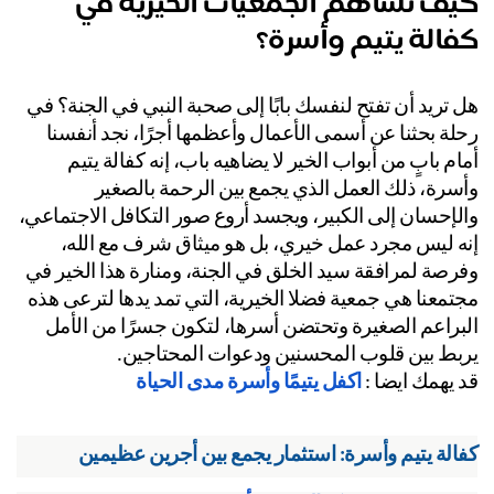
يف تساهم الجمعيات الخيرية في
الة يتيم وأسرة؟
هل تريد أن تفتح لنفسك بابًا إلى صحبة النبي في الجنة؟ في 
رحلة بحثنا عن أسمى الأعمال وأعظمها أجرًا، نجد أنفسنا 
أمام بابٍ من أبواب الخير لا يضاهيه باب، إنه كفالة يتيم 
وأسرة، ذلك العمل الذي يجمع بين الرحمة بالصغير 
والإحسان إلى الكبير، ويجسد أروع صور التكافل الاجتماعي، 
إنه ليس مجرد عمل خيري، بل هو ميثاق شرف مع الله، 
وفرصة لمرافقة سيد الخلق في الجنة، ومنارة هذا الخير في 
مجتمعنا هي جمعية فضلا الخيرية، التي تمد يدها لترعى هذه 
البراعم الصغيرة وتحتضن أسرها، لتكون جسرًا من الأمل 
بط بين قلوب المحسنين ودعوات المحتاجين.
 يهمك ايضا : 
اكفل يتيمًا وأسرة مدى الحياة
الة يتيم وأسرة: استثمار يجمع بين أجرين عظيمين