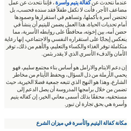
دما نتحدث عن 
كفالة يتيم وأسرة
 ، فإننا نتحدث عن عمل 
مضاعف الأجر، فأنت لا تكفل طفلاً فقد سنده فحسب، بل 
تحتضن أسرة بأكملها، وتساهم في استقرارها وصمودها 
أمام تحديات الحياة، هذا العمل يضمن لليتيم أن ينشأ في 
حضن أمه، بين إخوته، محافظًا على روابطه الأسرية، مما 
ينعكس إيجابًا على استقراره النفسي والاجتماعي، إنها رعاية 
متكاملة توفر الغذاء والكساء والتعليم، والأهم من ذلك، توفر 
أمان والدفء الأسري الذي لا يقدر بثمن.
إن دعم الايتام والارامل هو أساس بناء مجتمع سليم، فهو 
يحمي الأرملة من ذل السؤال، ويحفظ الأيتام من مخاطر 
الشارع، وهذا هو النهج الذي تتبعه جمعية فضلا الخيرية، حيث 
تضمن من خلال برامجها المدروسة أن يصل الدعم إلى 
مستحقيه، محققًا بذلك أسمى معاني الخير، إن كفاله يتيم 
سرة هي بحق تجارة لن تبور.
انة كفالة اليتيم والأسرة في ميزان الشرع