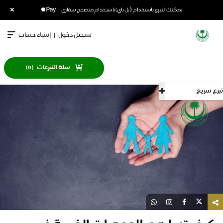
×
يمكنك التبرع باستخدام (أبل باي) باستخدام متصفح سفاري
تسجيل دخول
|
إنشاء حساب
سلة التبرعات
)
0
(
سريع